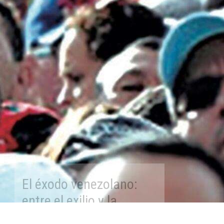
El éxodo venezolano:
entre el exilio y la
emigración