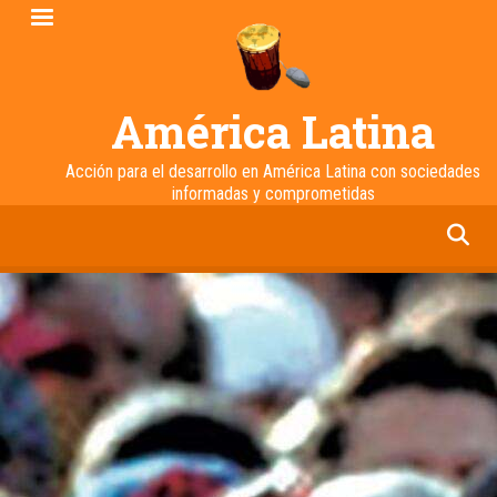
Pasar
al
contenido
principal
América Latina
Acción para el desarrollo en América Latina con sociedades
informadas y comprometidas
facebook
twitter
linkedin
instagram