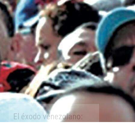
El éxodo venezolano:
entre el exilio y la
emigración