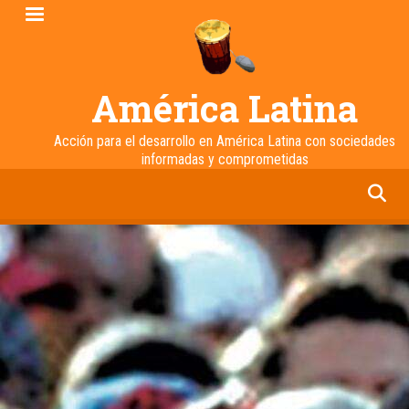
Pasar
al
contenido
principal
América Latina
Acción para el desarrollo en América Latina con sociedades
informadas y comprometidas
facebook
twitter
linkedin
instagram