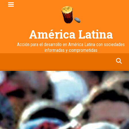
Pasar
al
contenido
principal
América Latina
Acción para el desarrollo en América Latina con sociedades
informadas y comprometidas
facebook
twitter
linkedin
instagram