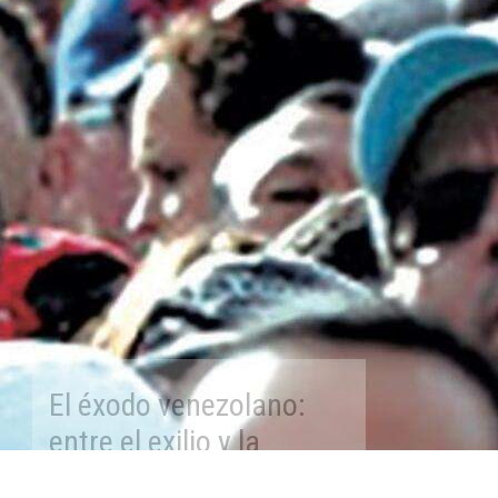
El éxodo venezolano:
entre el exilio y la
emigración