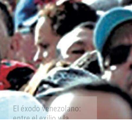
El éxodo venezolano:
entre el exilio y la
emigración