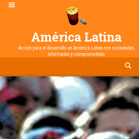
Pasar
al
contenido
principal
América Latina
Acción para el desarrollo en América Latina con sociedades
informadas y comprometidas
facebook
twitter
linkedin
instagram