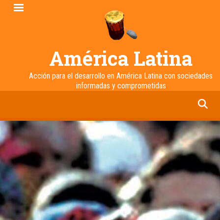
Pasar
al
contenido
principal
América Latina
Acción para el desarrollo en América Latina con sociedades
informadas y comprometidas
facebook
twitter
linkedin
instagram