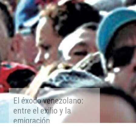
El éxodo venezolano:
entre el exilio y la
emigración