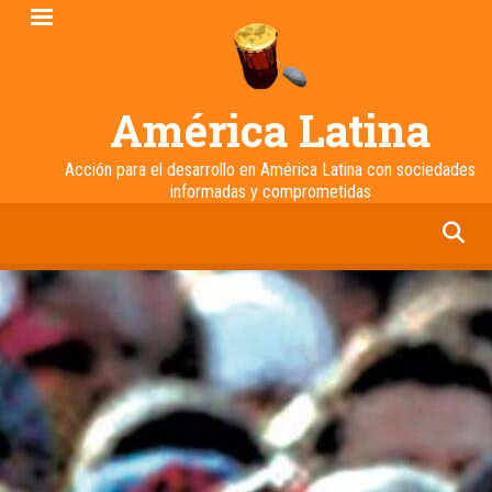
Pasar
al
contenido
principal
América Latina
Acción para el desarrollo en América Latina con sociedades
informadas y comprometidas
facebook
twitter
linkedin
instagram