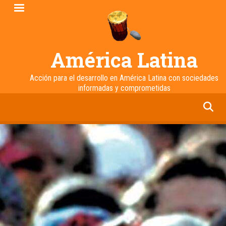
Pasar
al
contenido
principal
América Latina
Acción para el desarrollo en América Latina con sociedades
informadas y comprometidas
facebook
twitter
linkedin
instagram