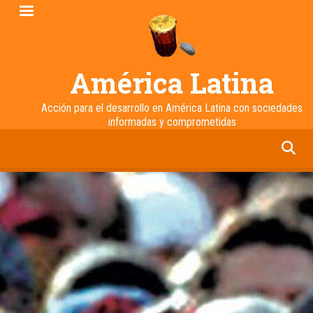
Pasar
al
contenido
principal
América Latina
Acción para el desarrollo en América Latina con sociedades
informadas y comprometidas
facebook
twitter
linkedin
instagram