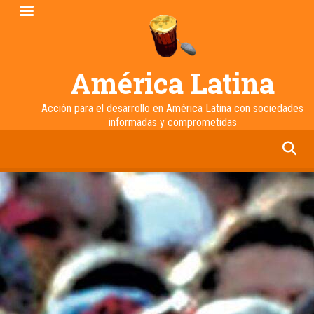
Pasar
al
contenido
principal
América Latina
Acción para el desarrollo en América Latina con sociedades
informadas y comprometidas
facebook
twitter
linkedin
instagram