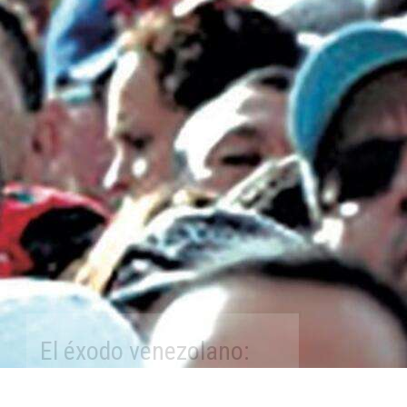
El éxodo venezolano:
entre el exilio y la
emigración