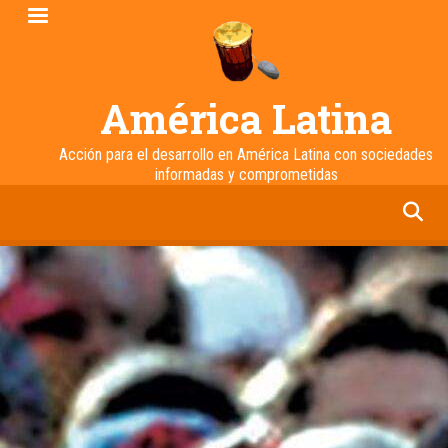
Pasar
al
contenido
principal
América Latina
Acción para el desarrollo en América Latina con sociedades
informadas y comprometidas
facebook
twitter
linkedin
instagram