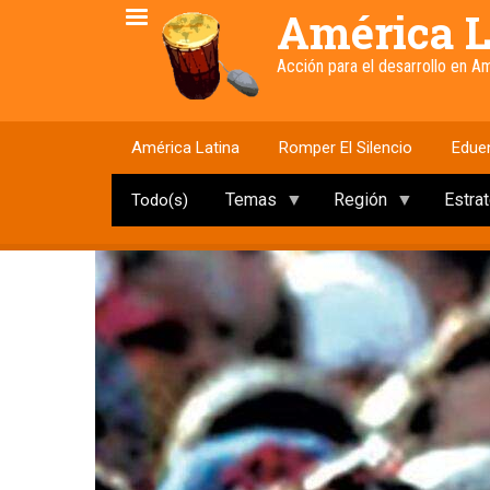
Pasar
América L
al
contenido
Acción para el desarrollo en 
principal
América Latina
Romper El Silencio
Edue
Temas
Región
Estra
Todo(s)