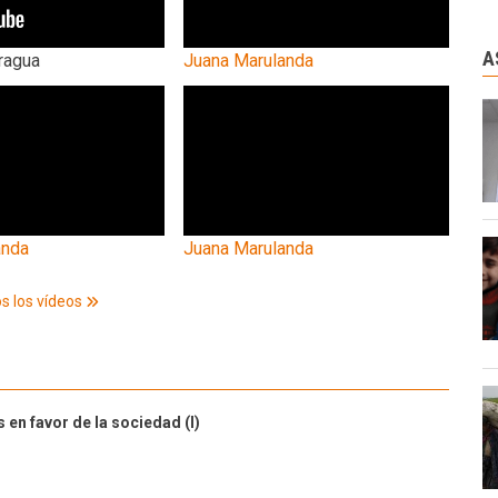
A
ragua
Juana Marulanda
anda
Juana Marulanda
s los vídeos
 en favor de la sociedad (I)