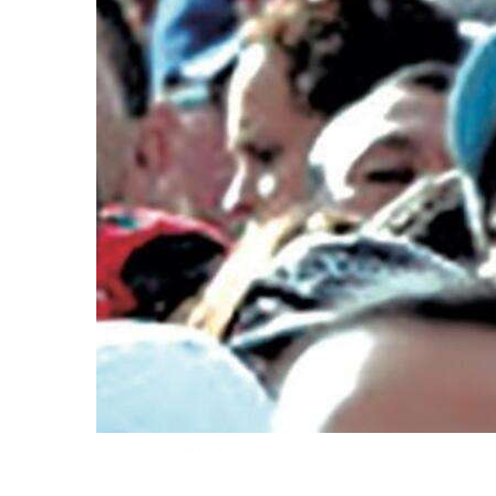
El éxodo venezolano: ent
exilio y la emigración
By
josekoechlin
March 11, 2019 - 16:26