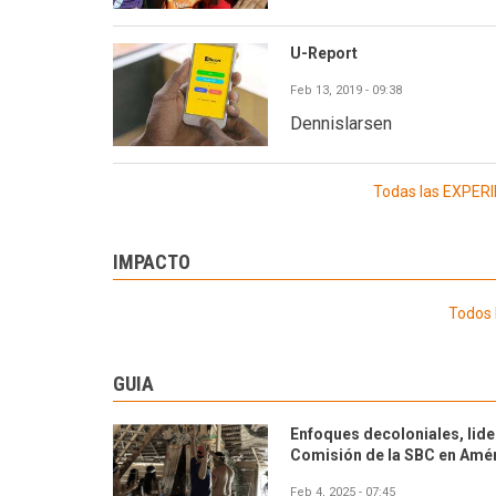
U-Report
Feb 13, 2019 - 09:38
Dennislarsen
Todas las EXPE
IMPACTO
Todos 
GUIA
Enfoques decoloniales, lide
Comisión de la SBC en Améri
Feb 4, 2025 - 07:45