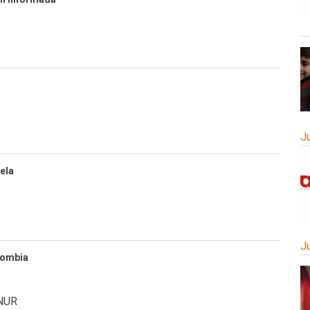
J
ela
J
lombia
NUR