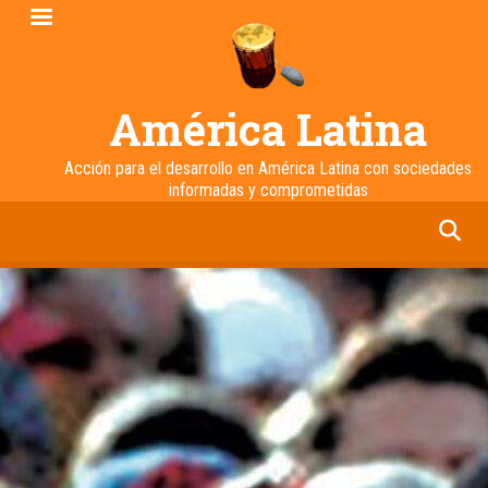
Pasar
al
contenido
principal
América Latina
Acción para el desarrollo en América Latina con sociedades
informadas y comprometidas
facebook
twitter
linkedin
instagram