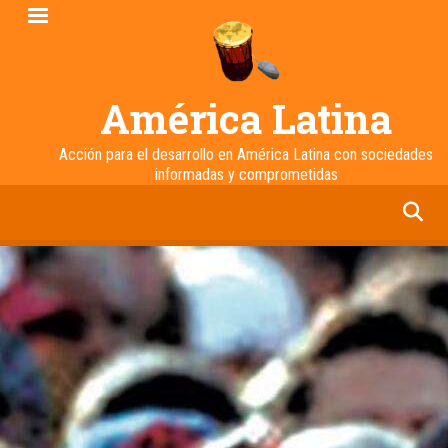
Pasar
al
contenido
principal
América Latina
Acción para el desarrollo en América Latina con sociedades
informadas y comprometidas
facebook
twitter
linkedin
instagram