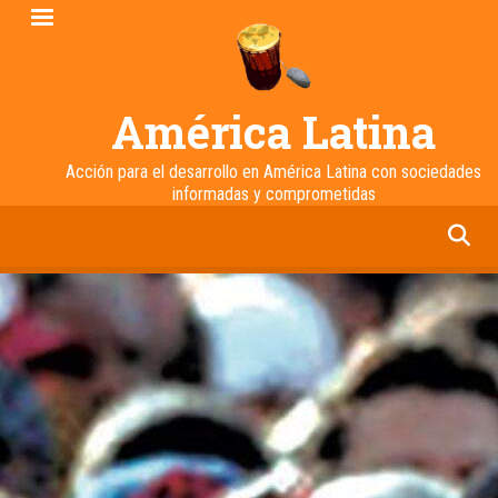
Pasar
al
contenido
principal
América Latina
Acción para el desarrollo en América Latina con sociedades
informadas y comprometidas
facebook
twitter
linkedin
instagram