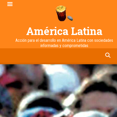
Pasar
al
contenido
principal
América Latina
Acción para el desarrollo en América Latina con sociedades
informadas y comprometidas
facebook
twitter
linkedin
instagram