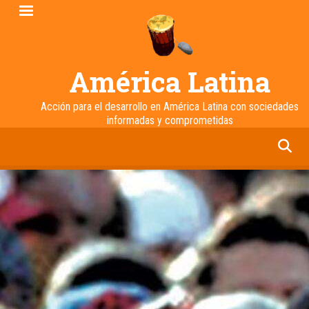
Pasar
al
contenido
principal
América Latina
Acción para el desarrollo en América Latina con sociedades
informadas y comprometidas
facebook
twitter
linkedin
instagram