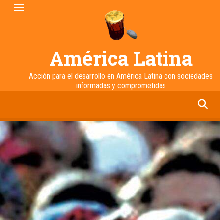
Pasar
al
contenido
principal
América Latina
Acción para el desarrollo en América Latina con sociedades
informadas y comprometidas
facebook
twitter
linkedin
instagram