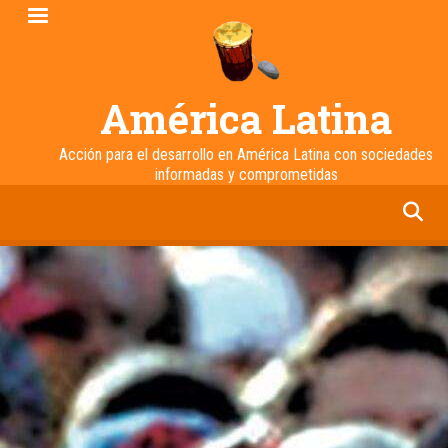
Pasar
al
contenido
principal
América Latina
Acción para el desarrollo en América Latina con sociedades
informadas y comprometidas
facebook
twitter
linkedin
instagram