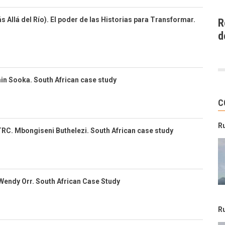
s Allá del Río). El poder de las Historias para Transformar.
R
d
min Sooka. South African case study
C
R
TRC. Mbongiseni Buthelezi. South African case study
Wendy Orr. South African Case Study
R