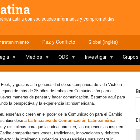
atina
América Latina con sociedades informadas y comprometidas
Paz y Conflicto
ntretenimiento
Global (Inglés)
tegia
Medios
ODS
Investigar
Grupos
 Feek, y gracias a la generosidad de su compañera de vida Victoria
e legado de más de 25 años de trabajo en Comunicación para el
B
 nuevas maneras de pensar y hacer comunicación. Estamos aquí para
mundo la perspectiva y la experiencia latinoamericana.
an, enseñan o creen en el poder de la Comunicación para el Cambio
E
uscribiéndose a
La Iniciativa de Comunicación Latinoamérica
.
y disciplinas para que las ideas circulen, las experiencias inspiren
l Caribe compartiremos voces, tradiciones, innovaciones y debates
erto y la inteligencia colectiva son esenciales para construir