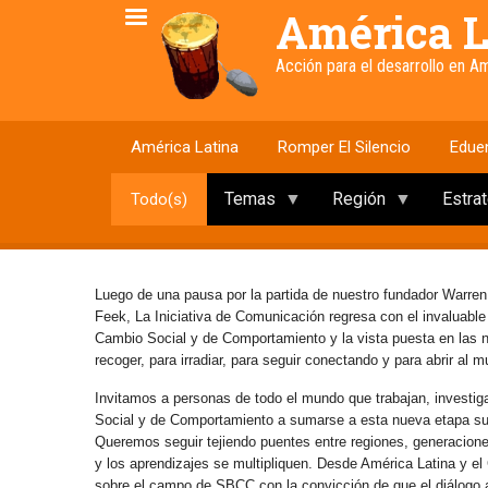
Pasar
América L
al
contenido
Acción para el desarrollo en 
principal
América Latina
Romper El Silencio
Edue
Temas
Región
Estra
Todo(s)
Luego de una pausa por la partida de nuestro fundador Warren
Feek, La Iniciativa de Comunicación regresa con el invaluabl
Cambio Social y de Comportamiento y la vista puesta en las
recoger, para irradiar, para seguir conectando y para abrir al 
Invitamos a personas de todo el mundo que trabajan, investig
Social y de Comportamiento a sumarse a esta nueva etapa s
Queremos seguir tejiendo puentes entre regiones, generaciones 
y los aprendizajes se multipliquen. Desde América Latina y e
sobre el campo de SBCC con la convicción de que el diálogo abi