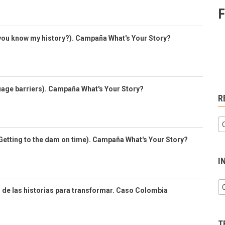
F
you know my history?). Campaña What's Your Story?
uage barriers). Campaña What's Your Story?
R
(Getting to the dam on time). Campaña What's Your Story?
I
 de las historias para transformar. Caso Colombia
T