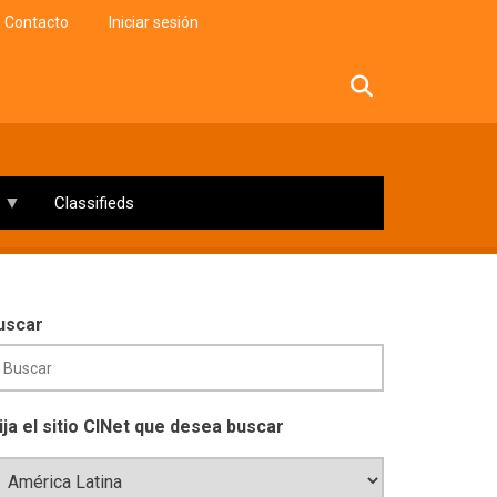
Contacto
Iniciar sesión
facebook
twitter
linkedin
instagram
Classifieds
uscar
lija el sitio CINet que desea buscar