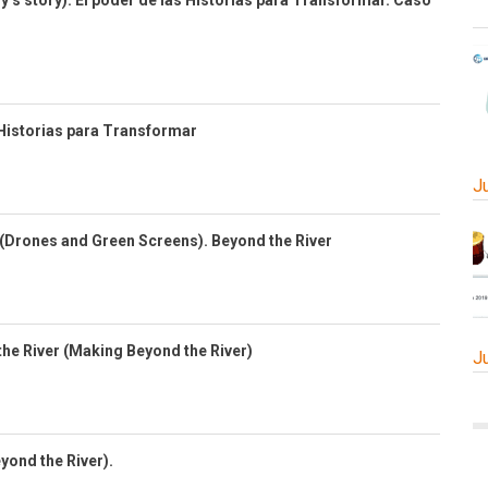
y’s story). El poder de las Historias para Transformar. Caso
 Historias para Transformar
J
 (Drones and Green Screens). Beyond the River
he River (Making Beyond the River)
J
eyond the River).