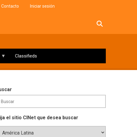
Contacto
Iniciar sesión
facebook
twitter
linkedin
instagram
Classifieds
uscar
lija el sitio CINet que desea buscar