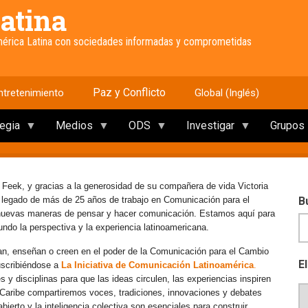
atina
América Latina con sociedades informadas y comprometidas
Paz y Conflicto
ntretenimiento
Global (Inglés)
tegia
Medios
ODS
Investigar
Grupos
 Feek, y gracias a la generosidad de su compañera de vida Victoria
e legado de más de 25 años de trabajo en Comunicación para el
B
 nuevas maneras de pensar y hacer comunicación. Estamos aquí para
mundo la perspectiva y la experiencia latinoamericana.
an, enseñan o creen en el poder de la Comunicación para el Cambio
E
uscribiéndose a
La Iniciativa de Comunicación Latinoamérica
.
y disciplinas para que las ideas circulen, las experiencias inspiren
l Caribe compartiremos voces, tradiciones, innovaciones y debates
erto y la inteligencia colectiva son esenciales para construir