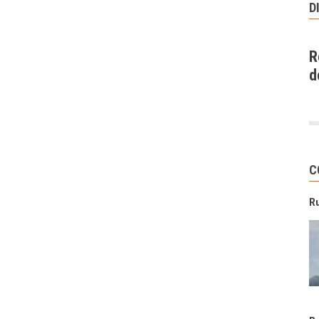
D
R
d
C
R