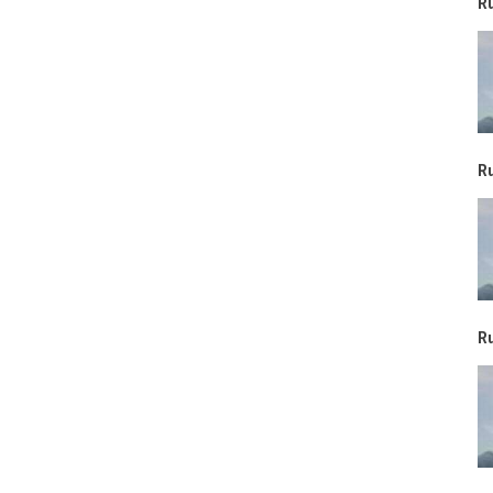
R
R
R