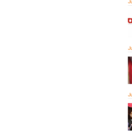
J
J
J