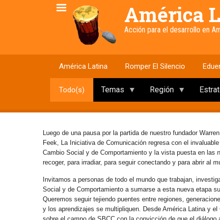
Pasar
América L
al
contenido
Acción para el desarrollo en 
principal
América Latina
Romper El Silencio
Edue
Temas
Región
Estra
Todo(s)
Luego de una pausa por la partida de nuestro fundador Warren
Feek, La Iniciativa de Comunicación regresa con el invaluabl
Cambio Social y de Comportamiento y la vista puesta en las
recoger, para irradiar, para seguir conectando y para abrir al 
Invitamos a personas de todo el mundo que trabajan, investig
Social y de Comportamiento a sumarse a esta nueva etapa s
Queremos seguir tejiendo puentes entre regiones, generaciones 
y los aprendizajes se multipliquen. Desde América Latina y e
sobre el campo de SBCC con la convicción de que el diálogo abi