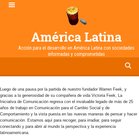
Pasar
al
contenido
principal
América Latina
Acción para el desarrollo en América Latina con sociedades
informadas y comprometidas
facebook
twitter
linkedin
instagram
Luego de una pausa por la partida de nuestro fundador Warren Feek, y
gracias a la generosidad de su compañera de vida Victoria Feek, La
Iniciativa de Comunicación regresa con el invaluable legado de más de 25
años de trabajo en Comunicación para el Cambio Social y de
Comportamiento y la vista puesta en las nuevas maneras de pensar y hacer
comunicación. Estamos aquí para recoger, para irradiar, para seguir
conectando y para abrir al mundo la perspectiva y la experiencia
latinoamericana.