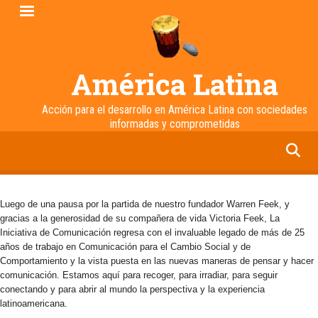
Pasar
al
contenido
principal
América Latina
Acción para el desarrollo en América Latina con sociedades
informadas y comprometidas
facebook
twitter
linkedin
instagram
Luego de una pausa por la partida de nuestro fundador Warren Feek, y
gracias a la generosidad de su compañera de vida Victoria Feek, La
Iniciativa de Comunicación regresa con el invaluable legado de más de 25
años de trabajo en Comunicación para el Cambio Social y de
Comportamiento y la vista puesta en las nuevas maneras de pensar y hacer
comunicación. Estamos aquí para recoger, para irradiar, para seguir
conectando y para abrir al mundo la perspectiva y la experiencia
latinoamericana.