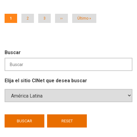
Página
1
Página
2
Página
3
Siguiente
››
Última
Último »
actual
página
página
Buscar
Elija el sitio CINet que desea buscar