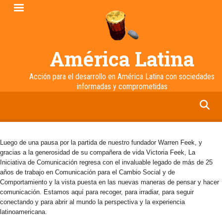
Pasar
al
contenido
principal
América Latina
Acción para el desarrollo en América Latina con sociedades
informadas y comprometidas
facebook
twitter
linkedin
instagram
Luego de una pausa por la partida de nuestro fundador Warren Feek, y
gracias a la generosidad de su compañera de vida Victoria Feek, La
Iniciativa de Comunicación regresa con el invaluable legado de más de 25
años de trabajo en Comunicación para el Cambio Social y de
Comportamiento y la vista puesta en las nuevas maneras de pensar y hacer
comunicación. Estamos aquí para recoger, para irradiar, para seguir
conectando y para abrir al mundo la perspectiva y la experiencia
latinoamericana.