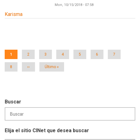
Mon, 10/15/2018 - 07:58
Karisma
Paginación
Página
1
Página
2
Página
3
Página
4
Página
5
Página
6
Página
7
actual
Página
8
Siguiente
››
Última
Último »
página
página
Buscar
Elija el sitio CINet que desea buscar