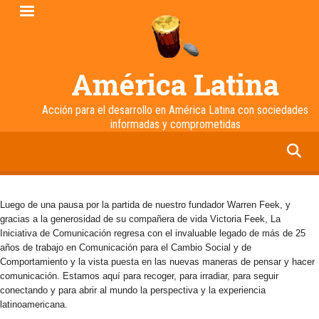
Pasar
al
contenido
principal
América Latina
Acción para el desarrollo en América Latina con sociedades
informadas y comprometidas
facebook
twitter
linkedin
instagram
Luego de una pausa por la partida de nuestro fundador Warren Feek, y
gracias a la generosidad de su compañera de vida Victoria Feek, La
Iniciativa de Comunicación regresa con el invaluable legado de más de 25
años de trabajo en Comunicación para el Cambio Social y de
Comportamiento y la vista puesta en las nuevas maneras de pensar y hacer
comunicación. Estamos aquí para recoger, para irradiar, para seguir
conectando y para abrir al mundo la perspectiva y la experiencia
latinoamericana.