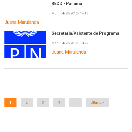
REDD - Panamá
Mon, 04/23/2012 - 14:16
Juana Marulanda
Secretaria/Asistente de Programa
Image
Mon, 04/23/2012 - 13:22
Juana Marulanda
Paginación
Página
1
Página
2
Página
3
Página
4
Siguiente
››
Última
Último »
actual
página
página