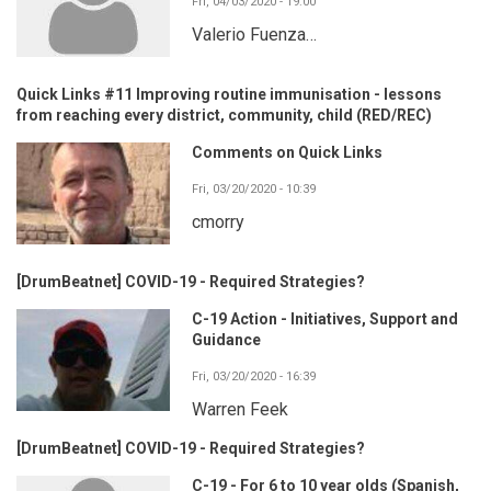
Fri, 04/03/2020 - 19:00
Valerio Fuenza…
Quick Links #11 Improving routine immunisation - lessons
from reaching every district, community, child (RED/REC)
Comments on Quick Links
Fri, 03/20/2020 - 10:39
cmorry
[DrumBeatnet] COVID-19 - Required Strategies?
C-19 Action - Initiatives, Support and
Guidance
Fri, 03/20/2020 - 16:39
Warren Feek
[DrumBeatnet] COVID-19 - Required Strategies?
C-19 - For 6 to 10 year olds (Spanish,