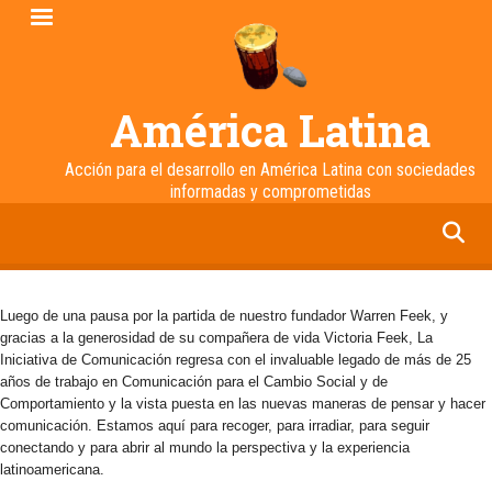
Pasar
al
contenido
principal
América Latina
Acción para el desarrollo en América Latina con sociedades
informadas y comprometidas
facebook
twitter
linkedin
instagram
Luego de una pausa por la partida de nuestro fundador Warren Feek, y
gracias a la generosidad de su compañera de vida Victoria Feek, La
Iniciativa de Comunicación regresa con el invaluable legado de más de 25
años de trabajo en Comunicación para el Cambio Social y de
Comportamiento y la vista puesta en las nuevas maneras de pensar y hacer
comunicación. Estamos aquí para recoger, para irradiar, para seguir
conectando y para abrir al mundo la perspectiva y la experiencia
latinoamericana.