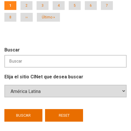
Página
1
Página
2
Página
3
Página
4
Página
5
Página
6
Página
7
actual
Página
8
Siguiente
››
Última
Último »
página
página
Buscar
Elija el sitio CINet que desea buscar