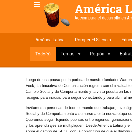
Pasar
América L
al
contenido
Acción para el desarrollo en 
principal
América Latina
Romper El Silencio
Edue
Temas
Región
Estra
Todo(s)
Luego de una pausa por la partida de nuestro fundador Warren
Feek, La Iniciativa de Comunicación regresa con el invaluabl
Cambio Social y de Comportamiento y la vista puesta en las
recoger, para irradiar, para seguir conectando y para abrir al 
Invitamos a personas de todo el mundo que trabajan, investig
Social y de Comportamiento a sumarse a esta nueva etapa s
Queremos seguir tejiendo puentes entre regiones, generaciones 
y los aprendizajes se multipliquen. Desde América Latina y e
sobre el campo de SBCC con la convicción de que el diálogo abi