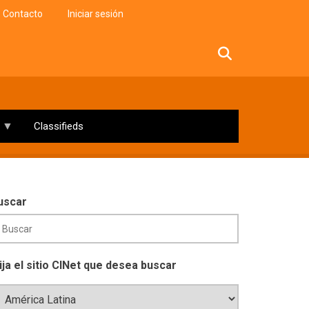
Contacto
Iniciar sesión
facebook
twitter
linkedin
instagram
Classifieds
uscar
lija el sitio CINet que desea buscar