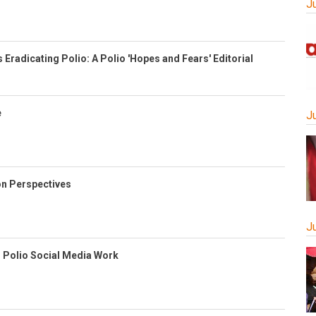
J
 Eradicating Polio: A Polio 'Hopes and Fears' Editorial
e
J
on Perspectives
J
 Polio Social Media Work