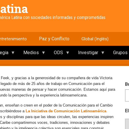
atina
América Latina con sociedades informadas y comprometidas
Paz y Conflicto
ntretenimiento
Global (Inglés)
tegia
Medios
ODS
Investigar
Grupos
 Feek, y gracias a la generosidad de su compañera de vida Victoria
e legado de más de 25 años de trabajo en Comunicación para el
B
 nuevas maneras de pensar y hacer comunicación. Estamos aquí para
mundo la perspectiva y la experiencia latinoamericana.
an, enseñan o creen en el poder de la Comunicación para el Cambio
E
uscribiéndose a
La Iniciativa de Comunicación Latinoamérica
.
y disciplinas para que las ideas circulen, las experiencias inspiren
l Caribe compartiremos voces, tradiciones, innovaciones y debates
erto y la inteligencia colectiva son esenciales para construir