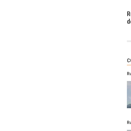
R
d
C
R
R