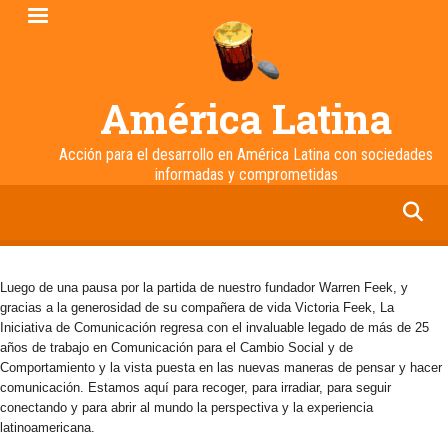
Pasar
al
contenido
principal
América Latina
Acción para el desarrollo en América Latina con sociedades
informadas y comprometidas
facebook
twitter
linkedin
instagram
Luego de una pausa por la partida de nuestro fundador Warren Feek, y
gracias a la generosidad de su compañera de vida Victoria Feek, La
Iniciativa de Comunicación regresa con el invaluable legado de más de 25
años de trabajo en Comunicación para el Cambio Social y de
Comportamiento y la vista puesta en las nuevas maneras de pensar y hacer
comunicación. Estamos aquí para recoger, para irradiar, para seguir
conectando y para abrir al mundo la perspectiva y la experiencia
latinoamericana.