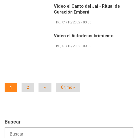
Video el Canto del Jai - Ritual de
Curación Emberá
Thu, 01/10/2002 - 00:00
Video el Autodescubrimiento
Thu, 01/10/2002 - 00:00
Paginación
Página
1
Página
2
Siguiente
››
Última
Último »
actual
página
página
Buscar