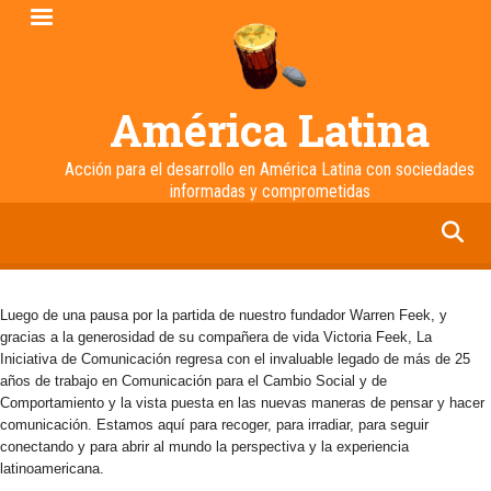
Pasar
al
contenido
principal
América Latina
Acción para el desarrollo en América Latina con sociedades
informadas y comprometidas
facebook
twitter
linkedin
instagram
Luego de una pausa por la partida de nuestro fundador Warren Feek, y
gracias a la generosidad de su compañera de vida Victoria Feek, La
Iniciativa de Comunicación regresa con el invaluable legado de más de 25
años de trabajo en Comunicación para el Cambio Social y de
Comportamiento y la vista puesta en las nuevas maneras de pensar y hacer
comunicación. Estamos aquí para recoger, para irradiar, para seguir
conectando y para abrir al mundo la perspectiva y la experiencia
latinoamericana.