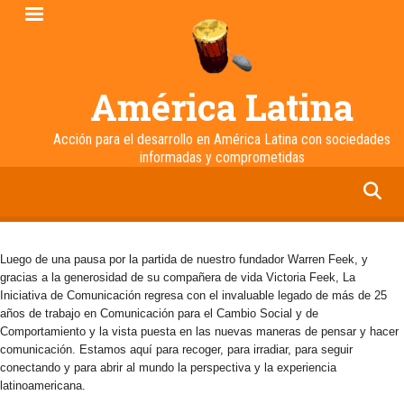
Pasar
al
contenido
principal
América Latina
Acción para el desarrollo en América Latina con sociedades
informadas y comprometidas
facebook
twitter
linkedin
instagram
Luego de una pausa por la partida de nuestro fundador Warren Feek, y
gracias a la generosidad de su compañera de vida Victoria Feek, La
Iniciativa de Comunicación regresa con el invaluable legado de más de 25
años de trabajo en Comunicación para el Cambio Social y de
Comportamiento y la vista puesta en las nuevas maneras de pensar y hacer
comunicación. Estamos aquí para recoger, para irradiar, para seguir
conectando y para abrir al mundo la perspectiva y la experiencia
latinoamericana.