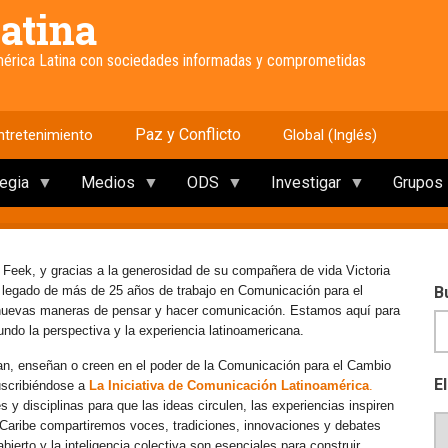
atina
América Latina con sociedades informadas y comprometidas
Paz y Conflicto
ntretenimiento
Global (Inglés)
tegia
Medios
ODS
Investigar
Grupos
 Feek, y gracias a la generosidad de su compañera de vida Victoria
e legado de más de 25 años de trabajo en Comunicación para el
B
 nuevas maneras de pensar y hacer comunicación. Estamos aquí para
mundo la perspectiva y la experiencia latinoamericana.
an, enseñan o creen en el poder de la Comunicación para el Cambio
E
uscribiéndose a
La Iniciativa de Comunicación Latinoamérica
.
y disciplinas para que las ideas circulen, las experiencias inspiren
l Caribe compartiremos voces, tradiciones, innovaciones y debates
erto y la inteligencia colectiva son esenciales para construir