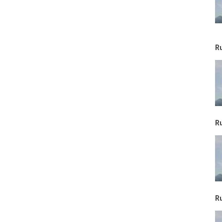
R
R
R