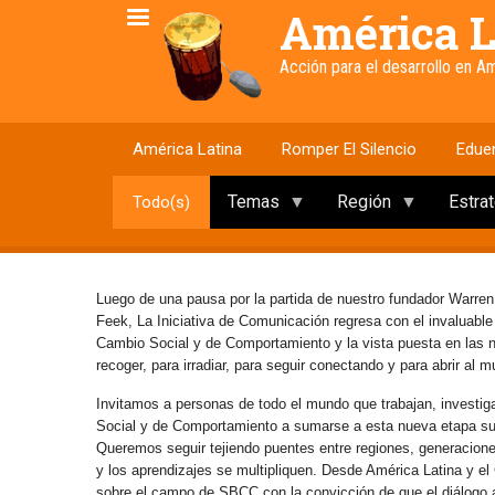
Pasar
América L
al
contenido
Acción para el desarrollo en 
principal
América Latina
Romper El Silencio
Edue
Temas
Región
Estra
Todo(s)
Luego de una pausa por la partida de nuestro fundador Warren
Feek, La Iniciativa de Comunicación regresa con el invaluabl
Cambio Social y de Comportamiento y la vista puesta en las
recoger, para irradiar, para seguir conectando y para abrir al 
Invitamos a personas de todo el mundo que trabajan, investig
Social y de Comportamiento a sumarse a esta nueva etapa s
Queremos seguir tejiendo puentes entre regiones, generaciones 
y los aprendizajes se multipliquen. Desde América Latina y e
sobre el campo de SBCC con la convicción de que el diálogo abi