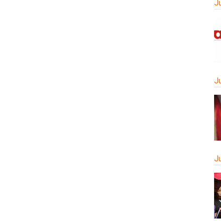
J
J
J