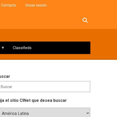
Contacto
Iniciar sesión
facebook
twitter
linkedin
instagram
Classifieds
uscar
lija el sitio CINet que desea buscar