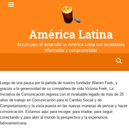
Pasar
al
contenido
principal
América Latina
Acción para el desarrollo en América Latina con sociedades
informadas y comprometidas
facebook
twitter
linkedin
instagram
Luego de una pausa por la partida de nuestro fundador Warren Feek, y
gracias a la generosidad de su compañera de vida Victoria Feek, La
Iniciativa de Comunicación regresa con el invaluable legado de más de 25
años de trabajo en Comunicación para el Cambio Social y de
Comportamiento y la vista puesta en las nuevas maneras de pensar y hacer
comunicación. Estamos aquí para recoger, para irradiar, para seguir
conectando y para abrir al mundo la perspectiva y la experiencia
latinoamericana.