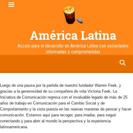
Pasar
al
contenido
principal
América Latina
Acción para el desarrollo en América Latina con sociedades
informadas y comprometidas
facebook
twitter
linkedin
instagram
Luego de una pausa por la partida de nuestro fundador Warren Feek, y
gracias a la generosidad de su compañera de vida Victoria Feek, La
Iniciativa de Comunicación regresa con el invaluable legado de más de 25
años de trabajo en Comunicación para el Cambio Social y de
Comportamiento y la vista puesta en las nuevas maneras de pensar y hacer
comunicación. Estamos aquí para recoger, para irradiar, para seguir
conectando y para abrir al mundo la perspectiva y la experiencia
latinoamericana.