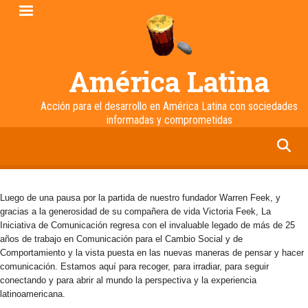
Pasar
al
contenido
principal
América Latina
Acción para el desarrollo en América Latina con sociedades
informadas y comprometidas
facebook
twitter
linkedin
instagram
Luego de una pausa por la partida de nuestro fundador Warren Feek, y
gracias a la generosidad de su compañera de vida Victoria Feek, La
Iniciativa de Comunicación regresa con el invaluable legado de más de 25
años de trabajo en Comunicación para el Cambio Social y de
Comportamiento y la vista puesta en las nuevas maneras de pensar y hacer
comunicación. Estamos aquí para recoger, para irradiar, para seguir
conectando y para abrir al mundo la perspectiva y la experiencia
latinoamericana.