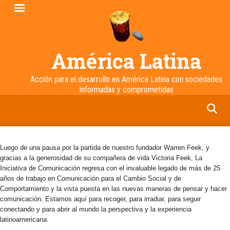
Pasar
al
contenido
principal
América Latina
Acción para el desarrollo en América Latina con sociedades
informadas y comprometidas
facebook
twitter
linkedin
instagram
Luego de una pausa por la partida de nuestro fundador Warren Feek, y
gracias a la generosidad de su compañera de vida Victoria Feek, La
Iniciativa de Comunicación regresa con el invaluable legado de más de 25
años de trabajo en Comunicación para el Cambio Social y de
Comportamiento y la vista puesta en las nuevas maneras de pensar y hacer
comunicación. Estamos aquí para recoger, para irradiar, para seguir
conectando y para abrir al mundo la perspectiva y la experiencia
latinoamericana.