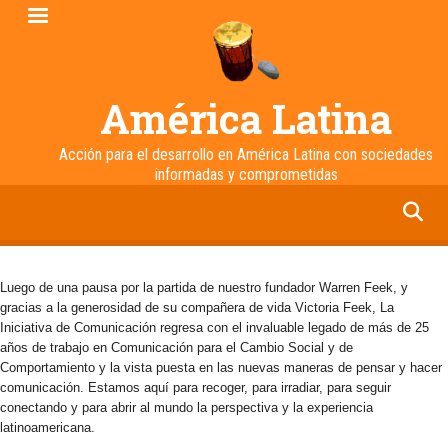
Pasar
al
contenido
principal
América Latina
Acción para el desarrollo en América Latina con sociedades
informadas y comprometidas
facebook
twitter
linkedin
instagram
Luego de una pausa por la partida de nuestro fundador Warren Feek, y
gracias a la generosidad de su compañera de vida Victoria Feek, La
Iniciativa de Comunicación regresa con el invaluable legado de más de 25
años de trabajo en Comunicación para el Cambio Social y de
Comportamiento y la vista puesta en las nuevas maneras de pensar y hacer
comunicación. Estamos aquí para recoger, para irradiar, para seguir
conectando y para abrir al mundo la perspectiva y la experiencia
latinoamericana.