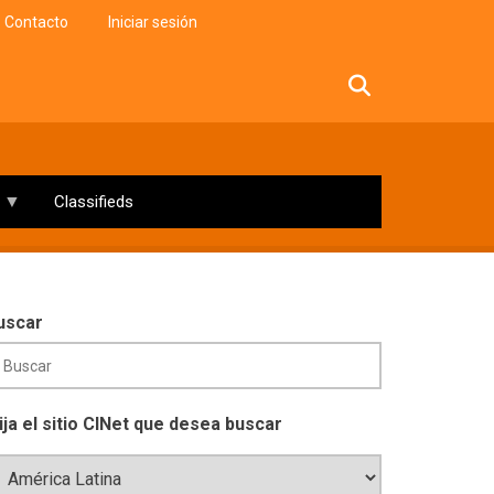
Contacto
Iniciar sesión
facebook
twitter
linkedin
instagram
Classifieds
uscar
lija el sitio CINet que desea buscar