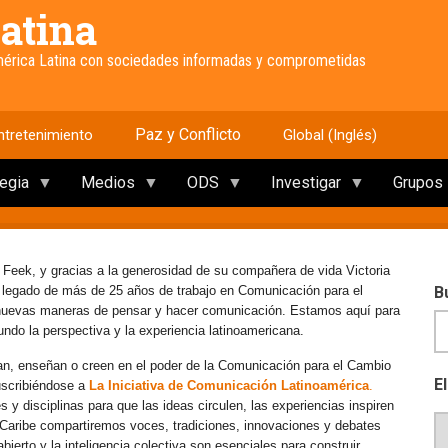
atina
América Latina con sociedades informadas y comprometidas
Paz y Conflicto
ntretenimiento
Global (Inglés)
tegia
Medios
ODS
Investigar
Grupos
 Feek, y gracias a la generosidad de su compañera de vida Victoria
e legado de más de 25 años de trabajo en Comunicación para el
B
 nuevas maneras de pensar y hacer comunicación. Estamos aquí para
mundo la perspectiva y la experiencia latinoamericana.
an, enseñan o creen en el poder de la Comunicación para el Cambio
E
uscribiéndose a
La Iniciativa de Comunicación Latinoamérica
.
y disciplinas para que las ideas circulen, las experiencias inspiren
l Caribe compartiremos voces, tradiciones, innovaciones y debates
erto y la inteligencia colectiva son esenciales para construir