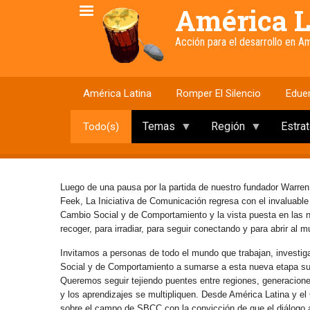
Pasar
América L
al
contenido
Acción para el desarrollo en 
principal
América Latina
Romper El Silencio
Edue
Temas
Región
Estra
Todo(s)
Luego de una pausa por la partida de nuestro fundador Warren
Feek, La Iniciativa de Comunicación regresa con el invaluabl
Cambio Social y de Comportamiento y la vista puesta en las
recoger, para irradiar, para seguir conectando y para abrir al 
Invitamos a personas de todo el mundo que trabajan, investig
Social y de Comportamiento a sumarse a esta nueva etapa s
Queremos seguir tejiendo puentes entre regiones, generaciones 
y los aprendizajes se multipliquen. Desde América Latina y e
sobre el campo de SBCC con la convicción de que el diálogo abi