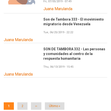
Fri, 07/05/2019 - 07:49
Juana Marulanda
Son de Tambora 333 - El movimiento
migratorio desde Venezuela
Tue, 06/25/2019 - 22:22
Juana Marulanda
SON DE TAMBORA 332 - Las personas
y comunidades al centro de la
respuesta humanitaria
Thu, 06/13/2019 - 15:45
Juana Marulanda
Paginación
Página
1
Página
2
Siguiente
››
Última
Último »
actual
página
página