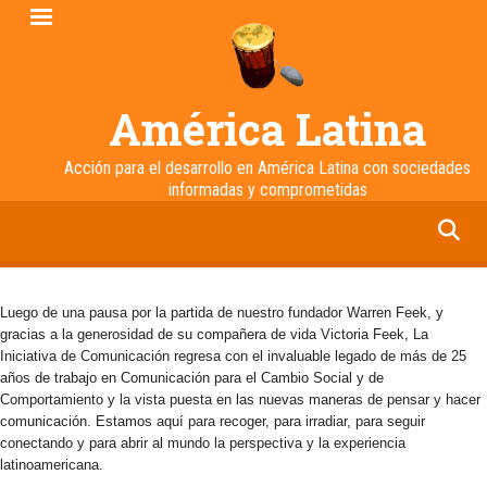
Pasar
al
contenido
principal
América Latina
Acción para el desarrollo en América Latina con sociedades
informadas y comprometidas
facebook
twitter
linkedin
instagram
Luego de una pausa por la partida de nuestro fundador Warren Feek, y
gracias a la generosidad de su compañera de vida Victoria Feek, La
Iniciativa de Comunicación regresa con el invaluable legado de más de 25
años de trabajo en Comunicación para el Cambio Social y de
Comportamiento y la vista puesta en las nuevas maneras de pensar y hacer
comunicación. Estamos aquí para recoger, para irradiar, para seguir
conectando y para abrir al mundo la perspectiva y la experiencia
latinoamericana.