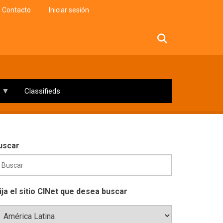
Contacto
Iniciar sesión
facebook
twitter
linkedin
instagram
Classifieds
uscar
lija el sitio CINet que desea buscar