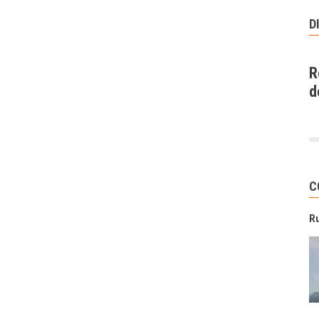
D
R
d
C
R