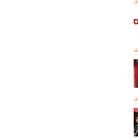
J
J
J