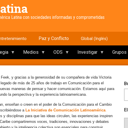
atina
América Latina con sociedades informadas y comprometidas
Paz y Conflicto
ntretenimiento
Global (Inglés)
tegia
Medios
ODS
Investigar
Grupos
 Feek, y gracias a la generosidad de su compañera de vida Victoria
e legado de más de 25 años de trabajo en Comunicación para el
B
 nuevas maneras de pensar y hacer comunicación. Estamos aquí para
mundo la perspectiva y la experiencia latinoamericana.
an, enseñan o creen en el poder de la Comunicación para el Cambio
E
uscribiéndose a
La Iniciativa de Comunicación Latinoamérica
.
y disciplinas para que las ideas circulen, las experiencias inspiren
l Caribe compartiremos voces, tradiciones, innovaciones y debates
erto y la inteligencia colectiva son esenciales para construir