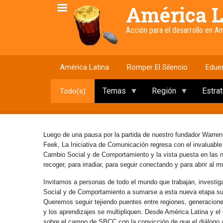
Pasar
América L
al
contenido
Acción para el desarrollo en 
principal
América Latina
Romper El Silencio
Edue
Temas
Región
Estra
Todo(s)
Luego de una pausa por la partida de nuestro fundador Warren
Feek, La Iniciativa de Comunicación regresa con el invaluabl
Cambio Social y de Comportamiento y la vista puesta en las
recoger, para irradiar, para seguir conectando y para abrir al 
Invitamos a personas de todo el mundo que trabajan, investig
Social y de Comportamiento a sumarse a esta nueva etapa s
Queremos seguir tejiendo puentes entre regiones, generaciones 
y los aprendizajes se multipliquen. Desde América Latina y e
sobre el campo de SBCC con la convicción de que el diálogo abi