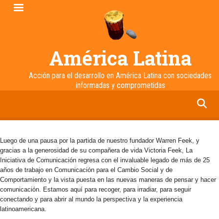
Pasar
al
contenido
principal
América Latina
Acción para el desarrollo en América Latina con sociedades
informadas y comprometidas
facebook
twitter
linkedin
instagram
Luego de una pausa por la partida de nuestro fundador Warren Feek, y
gracias a la generosidad de su compañera de vida Victoria Feek, La
Iniciativa de Comunicación regresa con el invaluable legado de más de 25
años de trabajo en Comunicación para el Cambio Social y de
Comportamiento y la vista puesta en las nuevas maneras de pensar y hacer
comunicación. Estamos aquí para recoger, para irradiar, para seguir
conectando y para abrir al mundo la perspectiva y la experiencia
latinoamericana.