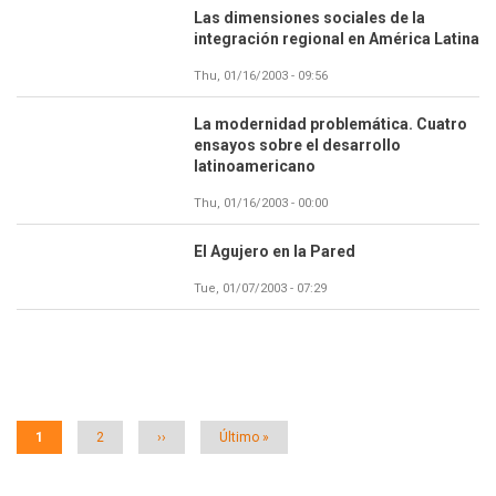
Las dimensiones sociales de la
integración regional en América Latina
Thu, 01/16/2003 - 09:56
La modernidad problemática. Cuatro
ensayos sobre el desarrollo
latinoamericano
Thu, 01/16/2003 - 00:00
El Agujero en la Pared
Tue, 01/07/2003 - 07:29
Paginación
Página
1
Página
2
Siguiente
››
Última
Último »
actual
página
página