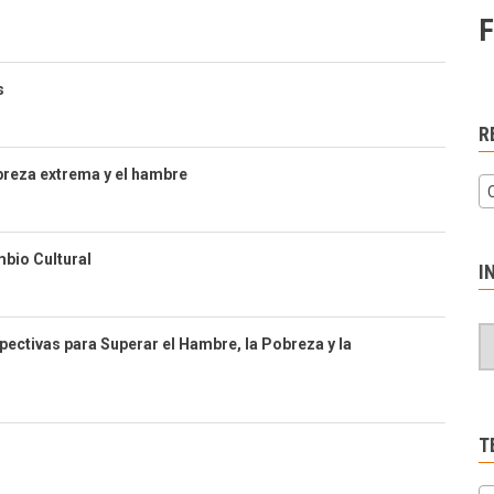
F
s
R
obreza extrema y el hambre
mbio Cultural
I
ectivas para Superar el Hambre, la Pobreza y la
T