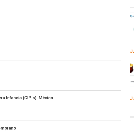
J
J
ra Infancia (CIPIs). México
Temprano