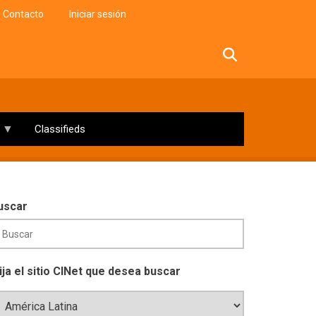
Contacto
Iniciar sesión
facebook
twitter
linkedin
instagram
Classifieds
uscar
lija el sitio CINet que desea buscar