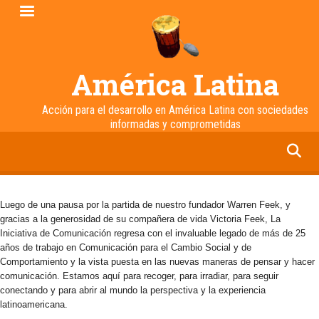
Pasar
al
contenido
principal
América Latina
Acción para el desarrollo en América Latina con sociedades
informadas y comprometidas
facebook
twitter
linkedin
instagram
Luego de una pausa por la partida de nuestro fundador Warren Feek, y
gracias a la generosidad de su compañera de vida Victoria Feek, La
Iniciativa de Comunicación regresa con el invaluable legado de más de 25
años de trabajo en Comunicación para el Cambio Social y de
Comportamiento y la vista puesta en las nuevas maneras de pensar y hacer
comunicación. Estamos aquí para recoger, para irradiar, para seguir
conectando y para abrir al mundo la perspectiva y la experiencia
latinoamericana.