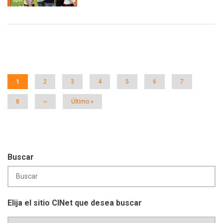
Paginación
Página
1
Página
2
Página
3
Página
4
Página
5
Página
6
Página
7
actual
Página
8
Siguiente
››
Última
Último »
página
página
Buscar
Elija el sitio CINet que desea buscar