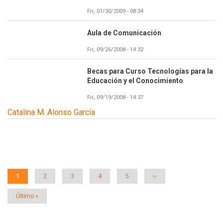
Fri, 01/30/2009 - 08:34
Aula de Comunicación
Fri, 09/26/2008 - 14:32
Becas para Curso Tecnologías para la
Educación y el Conocimiento
Fri, 09/19/2008 - 14:37
Catalina M. Alonso García
Paginación
Página
1
Página
2
Página
3
Página
4
Página
5
Siguiente
››
actual
página
Última
Último »
página