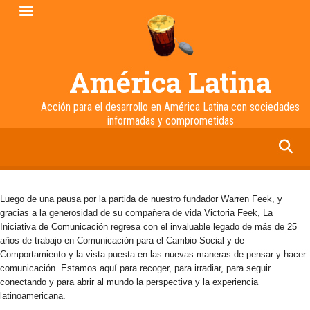
Pasar
al
contenido
principal
América Latina
Acción para el desarrollo en América Latina con sociedades
informadas y comprometidas
facebook
twitter
linkedin
instagram
Luego de una pausa por la partida de nuestro fundador Warren Feek, y
gracias a la generosidad de su compañera de vida Victoria Feek, La
Iniciativa de Comunicación regresa con el invaluable legado de más de 25
años de trabajo en Comunicación para el Cambio Social y de
Comportamiento y la vista puesta en las nuevas maneras de pensar y hacer
comunicación. Estamos aquí para recoger, para irradiar, para seguir
conectando y para abrir al mundo la perspectiva y la experiencia
latinoamericana.