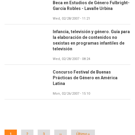
Beca en Estudios de Género Fulbright-
García Robles - Lavalle Urbina
Wed, 02/28/2007 - 11:21
Infancia, televisión y género. Guía para
la elaboración de contenidos no
sexistas en programas infantiles de
televisión
Wed, 02/28/2007 - 08:24
Concurso Festival de Buenas
Prácticas de Género en América
Latina
Mon, 02/26/2007 - 15:10
Paginación
Página
1
Página
2
Página
3
Siguiente
››
Última
Último »