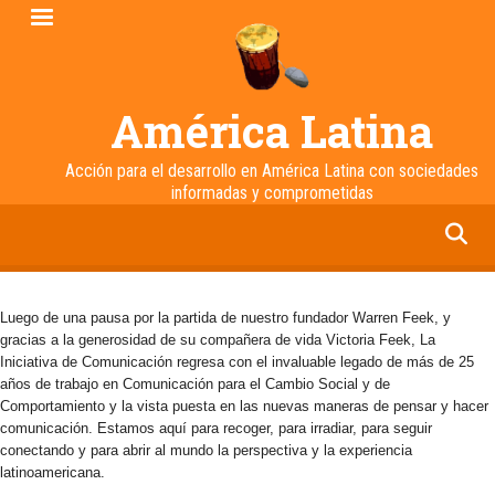
Pasar
al
contenido
principal
América Latina
Acción para el desarrollo en América Latina con sociedades
informadas y comprometidas
facebook
twitter
linkedin
instagram
Luego de una pausa por la partida de nuestro fundador Warren Feek, y
gracias a la generosidad de su compañera de vida Victoria Feek, La
Iniciativa de Comunicación regresa con el invaluable legado de más de 25
años de trabajo en Comunicación para el Cambio Social y de
Comportamiento y la vista puesta en las nuevas maneras de pensar y hacer
comunicación. Estamos aquí para recoger, para irradiar, para seguir
conectando y para abrir al mundo la perspectiva y la experiencia
latinoamericana.