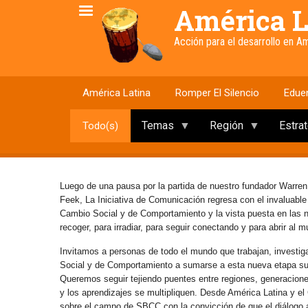
Pasar
América L
al
contenido
Acción para el desarrollo en 
principal
América Latina
Romper El Silencio
Edue
Temas
Región
Estra
Todo(s)
Luego de una pausa por la partida de nuestro fundador Warren
Feek, La Iniciativa de Comunicación regresa con el invaluabl
Cambio Social y de Comportamiento y la vista puesta en las
recoger, para irradiar, para seguir conectando y para abrir al 
Invitamos a personas de todo el mundo que trabajan, investig
Social y de Comportamiento a sumarse a esta nueva etapa s
Queremos seguir tejiendo puentes entre regiones, generaciones 
y los aprendizajes se multipliquen. Desde América Latina y e
sobre el campo de SBCC con la convicción de que el diálogo abi