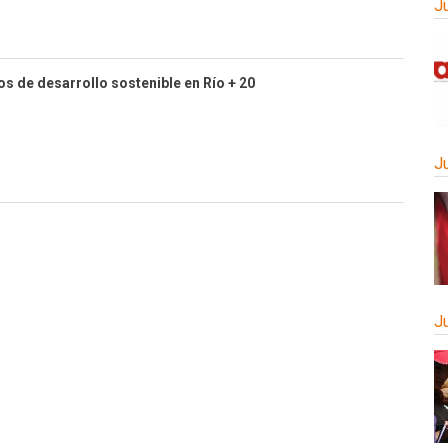
J
s de desarrollo sostenible en Río + 20
J
J