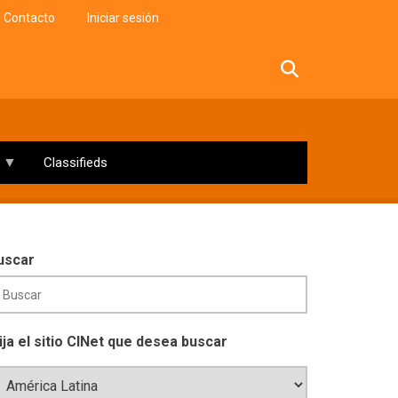
Contacto
Iniciar sesión
facebook
twitter
linkedin
instagram
Classifieds
uscar
lija el sitio CINet que desea buscar