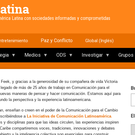
atina
América Latina con sociedades informadas y comprometidas
Paz y Conflicto
ntretenimiento
Global (Inglés)
tegia
Medios
ODS
Investigar
Grupos
 Feek, y gracias a la generosidad de su compañera de vida Victoria
e legado de más de 25 años de trabajo en Comunicación para el
B
 nuevas maneras de pensar y hacer comunicación. Estamos aquí para
mundo la perspectiva y la experiencia latinoamericana.
an, enseñan o creen en el poder de la Comunicación para el Cambio
E
uscribiéndose a
La Iniciativa de Comunicación Latinoamérica
.
y disciplinas para que las ideas circulen, las experiencias inspiren
l Caribe compartiremos voces, tradiciones, innovaciones y debates
erto y la inteligencia colectiva son esenciales para construir