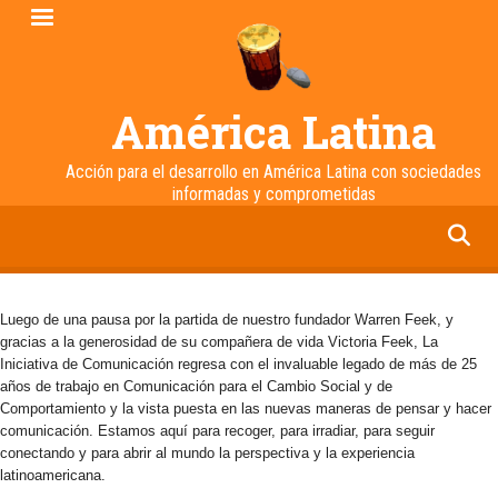
Pasar
al
contenido
principal
América Latina
Acción para el desarrollo en América Latina con sociedades
informadas y comprometidas
facebook
twitter
linkedin
instagram
Luego de una pausa por la partida de nuestro fundador Warren Feek, y
gracias a la generosidad de su compañera de vida Victoria Feek, La
Iniciativa de Comunicación regresa con el invaluable legado de más de 25
años de trabajo en Comunicación para el Cambio Social y de
Comportamiento y la vista puesta en las nuevas maneras de pensar y hacer
comunicación. Estamos aquí para recoger, para irradiar, para seguir
conectando y para abrir al mundo la perspectiva y la experiencia
latinoamericana.