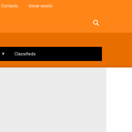
Contacto
Iniciar sesión
facebook
twitter
linkedin
instagram
Classifieds