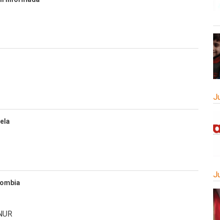
J
ela
J
lombia
NUR