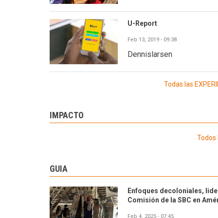
U-Report
Feb 13, 2019 - 09:38
Dennislarsen
Todas las EXPE
IMPACTO
Todos 
GUIA
Enfoques decoloniales, lide
Comisión de la SBC en Améri
Feb 4, 2025 - 07:45