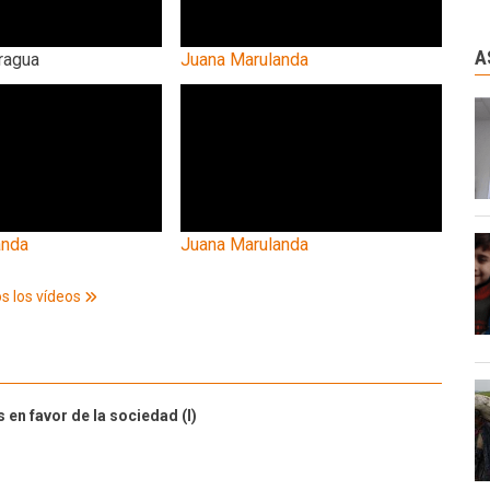
A
ragua
Juana Marulanda
anda
Juana Marulanda
s los vídeos
 en favor de la sociedad (I)