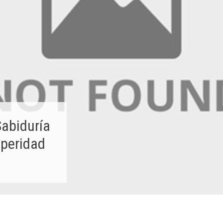
Sabiduría
speridad