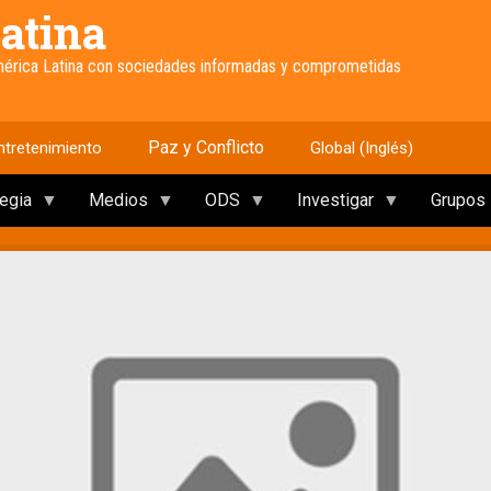
atina
América Latina con sociedades informadas y comprometidas
Paz y Conflicto
ntretenimiento
Global (Inglés)
tegia
Medios
ODS
Investigar
Grupos