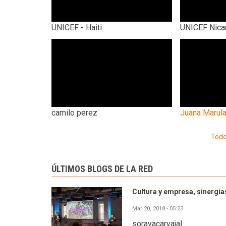
UNICEF - Haiti
UNICEF Nica
camilo perez
Juana Marul
Todo
ÚLTIMOS BLOGS DE LA RED
Cultura y empresa, sinergias
Mar 20, 2018 - 05:23
sorayacarvajal