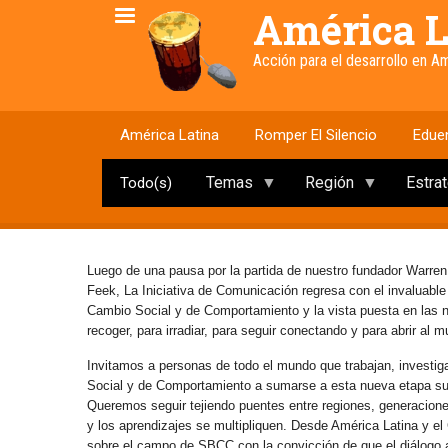
Pasar
América L
al
contenido
Acción para el desarrollo en 
principal
América Latina
Romper El Silencio
Edue
Temas
Región
Estra
Todo(s)
Luego de una pausa por la partida de nuestro fundador Warren
Feek, La Iniciativa de Comunicación regresa con el invaluabl
Cambio Social y de Comportamiento y la vista puesta en las
recoger, para irradiar, para seguir conectando y para abrir al 
Invitamos a personas de todo el mundo que trabajan, investig
Social y de Comportamiento a sumarse a esta nueva etapa s
Queremos seguir tejiendo puentes entre regiones, generaciones 
y los aprendizajes se multipliquen. Desde América Latina y e
sobre el campo de SBCC con la convicción de que el diálogo abi