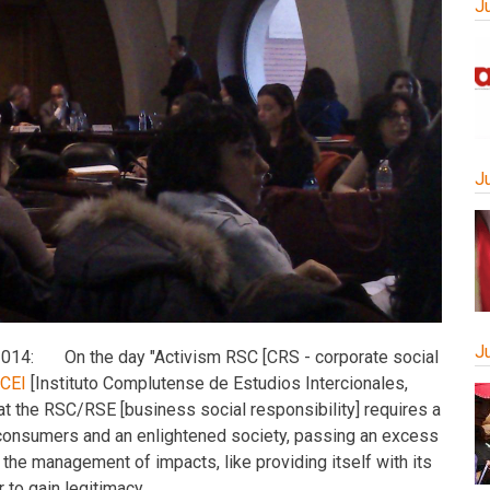
J
J
J
 2014:
On the day "Activism RSC [CRS - corporate social
ICEI
[Instituto Complutense de Estudios Intercionales,
hat the RSC/RSE [business social responsibility] requires a
h consumers and an enlightened society, passing an excess
o the management of impacts, like providing itself with its
 to gain legitimacy.