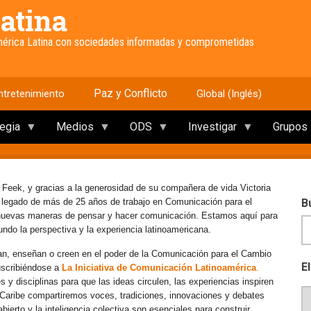
atina
América Latina con sociedades informadas y comprometidas
Paz y Conflicto
ntretenimiento
Global (Inglés)
tegia
Medios
ODS
Investigar
Grupos
 Feek, y gracias a la generosidad de su compañera de vida Victoria
e legado de más de 25 años de trabajo en Comunicación para el
B
 nuevas maneras de pensar y hacer comunicación. Estamos aquí para
mundo la perspectiva y la experiencia latinoamericana.
an, enseñan o creen en el poder de la Comunicación para el Cambio
E
uscribiéndose a
La Iniciativa de Comunicación Latinoamérica
.
y disciplinas para que las ideas circulen, las experiencias inspiren
l Caribe compartiremos voces, tradiciones, innovaciones y debates
erto y la inteligencia colectiva son esenciales para construir