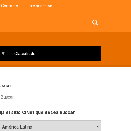
Contacto
Iniciar sesión
facebook
twitter
linkedin
instagram
Classifieds
uscar
lija el sitio CINet que desea buscar