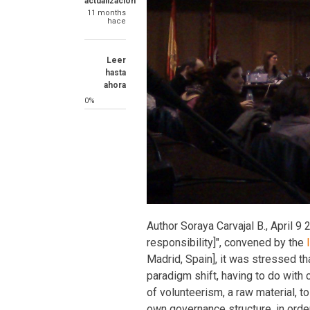
actualización
11 months
hace
Leer
hasta
ahora
0%
Tu
Author Soraya Carvajal B., April 9
blog
responsibility]", convened by the
Madrid, Spain], it was stressed t
paradigm shift, having to do wit
of volunteerism, a raw material, t
own governance structure, in order