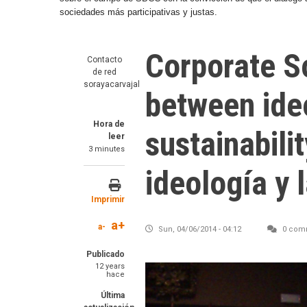
sociedades más participativas y justas.
Corporate So
Contacto
de red
sorayacarvajal
between ide
Hora de
sustainabilit
leer
3 minutes
ideología y l
Imprimir
a+
a-
Sun, 04/06/2014 - 04:12
0 com
Publicado
12 years
Imagen
hace
Última