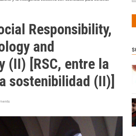
cial Responsibility,
ology and
S
y (II) [RSC, entre la
a sostenibilidad (II)]
ments