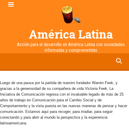
Pasar
al
contenido
principal
América Latina
Acción para el desarrollo en América Latina con sociedades
informadas y comprometidas
facebook
twitter
linkedin
instagram
Luego de una pausa por la partida de nuestro fundador Warren Feek, y
gracias a la generosidad de su compañera de vida Victoria Feek, La
Iniciativa de Comunicación regresa con el invaluable legado de más de 25
años de trabajo en Comunicación para el Cambio Social y de
Comportamiento y la vista puesta en las nuevas maneras de pensar y hacer
comunicación. Estamos aquí para recoger, para irradiar, para seguir
conectando y para abrir al mundo la perspectiva y la experiencia
latinoamericana.