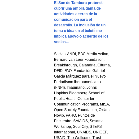
El Son de Tambora pretende
cubrir una amplia gama de
actividades acerca de la
comunicación para el
desarrollo. La inclusión de un
tema o idea en el boletín no
implica apoyo o acuerdo de los
socios...
Socios: ANDI, BBC Media Action,
Bernard van Leer Foundation,
Breakthrough, Calandria, Citurna,
DFID, FAO, Fundación Gabriel
García Márquez para el Nuevo
Periodismo Iberoamericano
(FNPI), Imaginario, Johns
Hopkins Bloomberg School of
Public Health Center for
Communication Programs, MISA,
Open Society Foundation, Oxfam
Novib, PAHO, Puntos de
Encuentro, SAfAIDS, Sesame
Workshop, Soul City, STEPS
International, UNAIDS, UNICEF,
USAID, The Wellcome Trust,