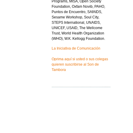
Programs, MISA, Open Society
Foundation, Oxfam Novib, PAHO,
Puntos de Encuentro, SAfAIDS,
Sesame Workshop, Soul City,
STEPS International, UNAIDS,
UNICEF, USAID, The Wellcome
Trust, World Health Organization
(WHO), W.K. Kellogg Foundation.
La Iniciativa de Comunicación
Oprima aquí si usted o sus colegas
quieren suscribirse al Son de
Tambora