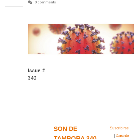
0 comments
Issue #
340
SON DE
Suscribirse
|
Darse de
TAMBORA 340