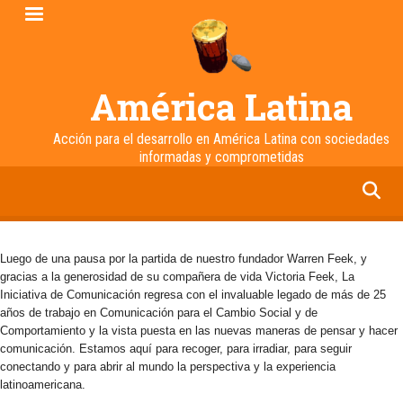
Pasar
al
contenido
principal
América Latina
Acción para el desarrollo en América Latina con sociedades
informadas y comprometidas
facebook
twitter
linkedin
instagram
Luego de una pausa por la partida de nuestro fundador Warren Feek, y
gracias a la generosidad de su compañera de vida Victoria Feek, La
Iniciativa de Comunicación regresa con el invaluable legado de más de 25
años de trabajo en Comunicación para el Cambio Social y de
Comportamiento y la vista puesta en las nuevas maneras de pensar y hacer
comunicación. Estamos aquí para recoger, para irradiar, para seguir
conectando y para abrir al mundo la perspectiva y la experiencia
latinoamericana.